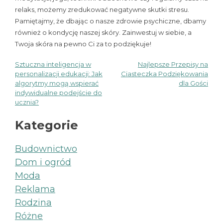
relaks, możemy zredukować negatywne skutki stresu.
Pamiętajmy, że dbając o nasze zdrowie psychiczne, dbamy
również o kondycję naszej skóry. Zainwestuj w siebie, a
Twoja skóra na pewno Ci za to podziękuje!
Sztuczna inteligencja w
Najlepsze Przepisy na
Nawigacja
personalizacji edukacji: Jak
Ciasteczka Podziękowania
algorytmy mogą wspierać
dla Gości
wpisu
indywidualne podejście do
ucznia?
Kategorie
Budownictwo
Dom i ogród
Moda
Reklama
Rodzina
Różne