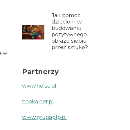
Jak pomóc
dzieciom w
budowaniu
pozytywnego
obrazu siebie
przez sztukę?
e w
ć
a
Partnerzy
www.helse.pl
booka.net.pl
www.grupapfp.pl