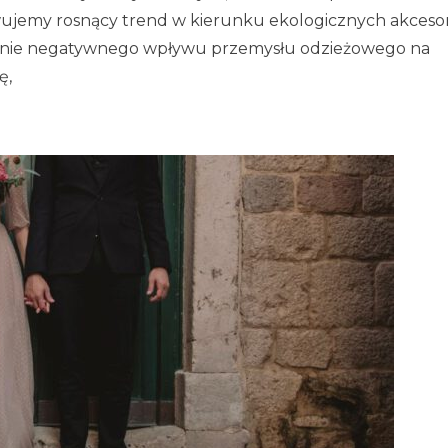
rwujemy rosnący trend w kierunku ekologicznych akceso
zenie negatywnego wpływu przemysłu odzieżowego na
ę,