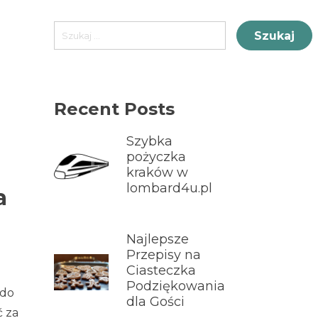
Szukaj:
Recent Posts
Szybka
pożyczka
kraków w
lombard4u.pl
a
Najlepsze
Przepisy na
Ciasteczka
Podziękowania
 do
dla Gości
ć za