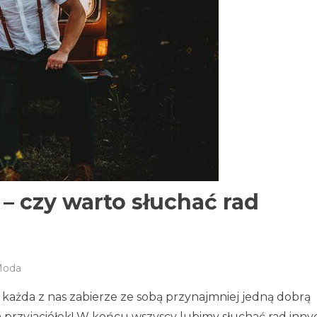
– czy warto słuchać rad
oda
każda z nas zabierze ze sobą przynajmniej jedną dobrą
ch przyjaciółek! W końcu wszyscy lubimy słuchać rad inny