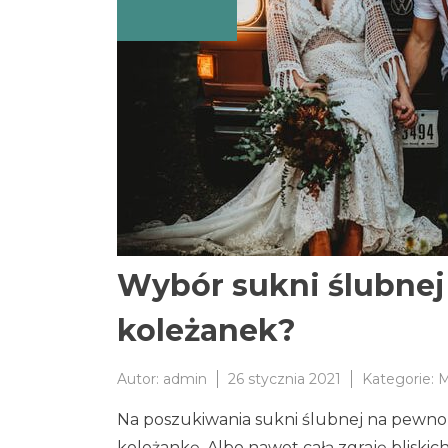
Wybór sukni ślubnej 
koleżanek?
Autor:
admin
26 stycznia 2021
Kategorie:
M
Na poszukiwania sukni ślubnej na pewno 
koleżankę. Albo nawet całą zgraję bliski