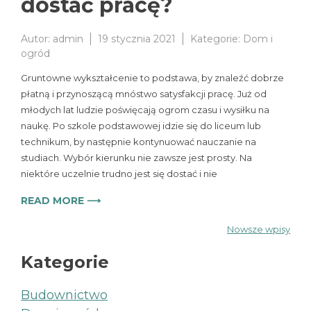
dostać pracę?
Autor:
admin
19 stycznia 2021
Kategorie:
Dom i
ogród
Gruntowne wykształcenie to podstawa, by znaleźć dobrze
płatną i przynoszącą mnóstwo satysfakcji pracę. Już od
młodych lat ludzie poświęcają ogrom czasu i wysiłku na
naukę. Po szkole podstawowej idzie się do liceum lub
technikum, by następnie kontynuować nauczanie na
studiach. Wybór kierunku nie zawsze jest prosty. Na
niektóre uczelnie trudno jest się dostać i nie
READ MORE ⟶
Nowsze wpisy
Nawigacja
Kategorie
po
Budownictwo
wpisach