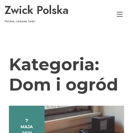
Skip
Zwick Polska
to
Tog
content
nav
Polskie, ciekawe treści
Kategoria:
Dom i ogród
7
MAJA