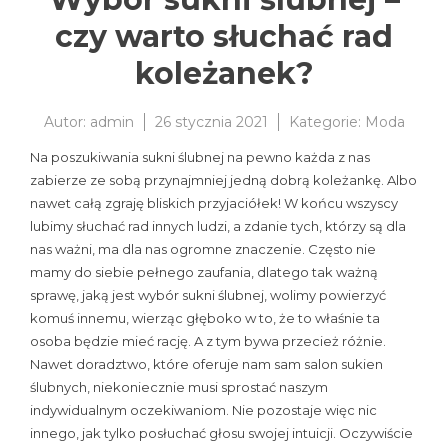
czy warto słuchać rad
koleżanek?
Autor:
admin
26 stycznia 2021
Kategorie:
Moda
Na poszukiwania sukni ślubnej na pewno każda z nas
zabierze ze sobą przynajmniej jedną dobrą koleżankę. Albo
nawet całą zgraję bliskich przyjaciółek! W końcu wszyscy
lubimy słuchać rad innych ludzi, a zdanie tych, którzy są dla
nas ważni, ma dla nas ogromne znaczenie. Często nie
mamy do siebie pełnego zaufania, dlatego tak ważną
sprawę, jaką jest wybór sukni ślubnej, wolimy powierzyć
komuś innemu, wierząc głęboko w to, że to właśnie ta
osoba będzie mieć rację. A z tym bywa przecież różnie.
Nawet doradztwo, które oferuje nam sam salon sukien
ślubnych, niekoniecznie musi sprostać naszym
indywidualnym oczekiwaniom. Nie pozostaje więc nic
innego, jak tylko posłuchać głosu swojej intuicji. Oczywiście