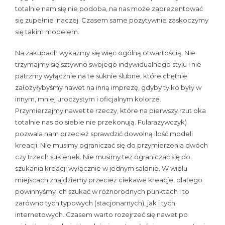
totalnie nam się nie podoba, na nas może zaprezentować
się zupełnie inaczej. Czasem same pozytywnie zaskoczymy
się takim modelem.
Na zakupach wykażmy się więc ogólną otwartością. Nie
trzymajmy się sztywno swojego indywidualnego stylu i nie
patrzmy wyłącznie na te suknie ślubne, które chętnie
założyłybyśmy nawet na inną imprezę, gdyby tylko były w
innym, mniej uroczystym i oficjalnym kolorze.
Przymierzajmy nawet te rzeczy, które na pierwszy rzut oka
totalnie nas do siebie nie przekonują. Fularazywczyk)
pozwala nam przecież sprawdzić dowolną ilość modeli
kreacji. Nie musimy ograniczać się do przymierzenia dwóch
czy trzech sukienek. Nie musimy też ograniczać się do
szukania kreacji wyłącznie w jednym salonie. W wielu
miejscach znajdziemy przecież ciekawe kreacje, dlatego
powinnyśmy ich szukać w różnorodnych punktach i to
zarówno tych typowych (stacjonarnych), jak i tych
internetowych. Czasem warto rozejrzeć się nawet po