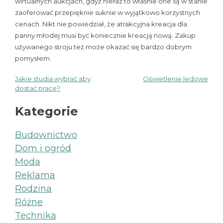
wirtualnych aukcjach, gdyż nieraz to właśnie one są w stanie
zaoferować przepięknie suknie w wyjątkowo korzystnych
cenach. Nikt nie powiedział, że atrakcyjna kreacja dla
panny młodej musi być koniecznie kreacją nową. Zakup
używanego stroju też może okazać się bardzo dobrym
pomysłem.
Jakie studia wybrać aby
Oświetlenie ledowe
Nawigacja
dostać pracę?
wpisu
Kategorie
Budownictwo
Dom i ogród
Moda
Reklama
Rodzina
Różne
Technika