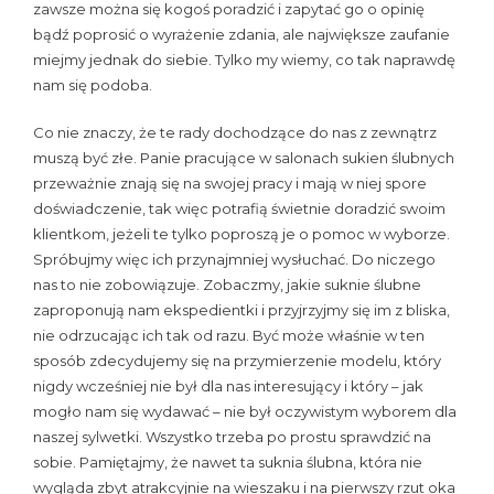
zawsze można się kogoś poradzić i zapytać go o opinię
bądź poprosić o wyrażenie zdania, ale największe zaufanie
miejmy jednak do siebie. Tylko my wiemy, co tak naprawdę
nam się podoba.
Co nie znaczy, że te rady dochodzące do nas z zewnątrz
muszą być złe. Panie pracujące w salonach sukien ślubnych
przeważnie znają się na swojej pracy i mają w niej spore
doświadczenie, tak więc potrafią świetnie doradzić swoim
klientkom, jeżeli te tylko poproszą je o pomoc w wyborze.
Spróbujmy więc ich przynajmniej wysłuchać. Do niczego
nas to nie zobowiązuje. Zobaczmy, jakie suknie ślubne
zaproponują nam ekspedientki i przyjrzyjmy się im z bliska,
nie odrzucając ich tak od razu. Być może właśnie w ten
sposób zdecydujemy się na przymierzenie modelu, który
nigdy wcześniej nie był dla nas interesujący i który – jak
mogło nam się wydawać – nie był oczywistym wyborem dla
naszej sylwetki. Wszystko trzeba po prostu sprawdzić na
sobie. Pamiętajmy, że nawet ta suknia ślubna, która nie
wygląda zbyt atrakcyjnie na wieszaku i na pierwszy rzut oka