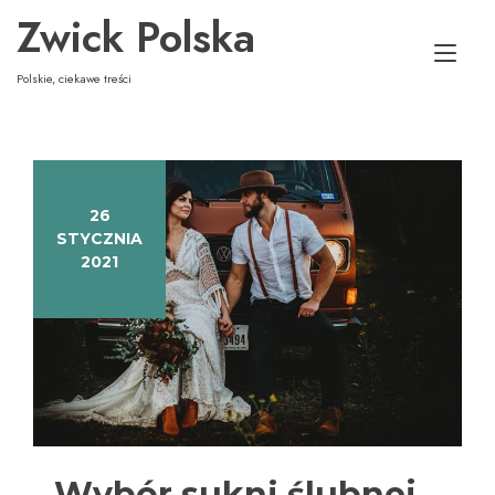
Skip
Zwick Polska
to
Tog
content
nav
Polskie, ciekawe treści
26
STYCZNIA
2021
Wybór sukni ślubnej –