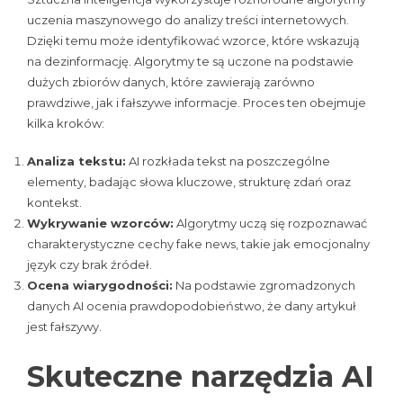
uczenia maszynowego do analizy treści internetowych.
Dzięki temu może identyfikować wzorce, które wskazują
na dezinformację. Algorytmy te są uczone na podstawie
dużych zbiorów danych, które zawierają zarówno
prawdziwe, jak i fałszywe informacje. Proces ten obejmuje
kilka kroków:
Analiza tekstu:
AI rozkłada tekst na poszczególne
elementy, badając słowa kluczowe, strukturę zdań oraz
kontekst.
Wykrywanie wzorców:
Algorytmy uczą się rozpoznawać
charakterystyczne cechy fake news, takie jak emocjonalny
język czy brak źródeł.
Ocena wiarygodności:
Na podstawie zgromadzonych
danych AI ocenia prawdopodobieństwo, że dany artykuł
jest fałszywy.
Skuteczne narzędzia AI