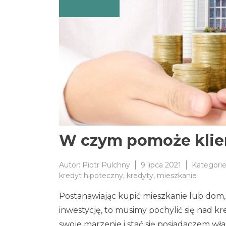
W czym pomoże klie
Autor:
Piotr Pulchny
9 lipca 2021
Kategori
kredyt hipoteczny
,
kredyty
,
mieszkanie
Postanawiając kupić mieszkanie lub dom,
inwestycję, to musimy pochylić się nad kr
swoje marzenie i stać się posiadaczem w