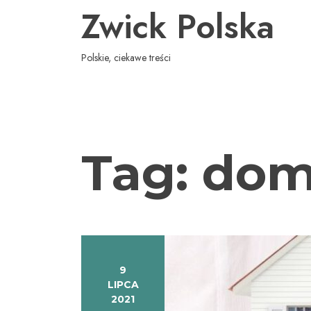
Skip
Zwick Polska
to
content
Polskie, ciekawe treści
Tag:
do
9
LIPCA
2021