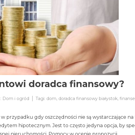
ntowi doradca finansowy?
e:
Dom i ogród
Tagi:
dom
,
doradca finansowy białystok
,
finanse
 w przypadku gdy oszczędności nie są wystarczające na
edytem hipotecznym. Jest to często jedyna opcja, by spe
łasnej nieruchomości. Pomocy w ocenie propozycji